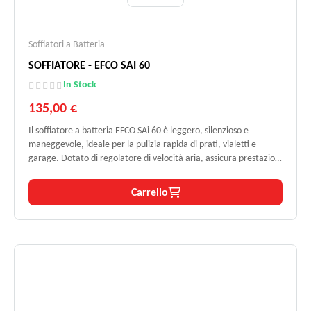
Soffiatori a Batteria
SOFFIATORE - EFCO SAI 60
In Stock
135,00 €
Il soffiatore a batteria EFCO SAi 60 è leggero, silenzioso e
maneggevole, ideale per la pulizia rapida di prati, vialetti e
garage. Dotato di regolatore di velocità aria, assicura prestazioni
personalizzate. Autonomia garantita con batteria 5 Ah
(opzionale), senza cavi o emissioni.
Carrello