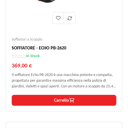
Soffiatori a Scoppio
SOFFIATORE - ECHO PB-2620
In Stock
369,00 €
Il soffiatore Echo PB-2620 è una macchina potente e compatta,
progettata per garantire massima efficienza nella pulizia di
giardini, vialetti e spazi aperti. Con un motore a scoppio da 25,4
cm³, potenza di 1,24 HP e una velocità d’aria che raggiunge i 275
km/h, offre prestazioni elevate con il minimo sforzo. Il peso
Carrello
contenuto di 4,4 kg, il design ergonomico e il sistema di avvio
facilitato lo rendono ideale per privati esigenti e professionisti.
Affidabile e duraturo, è testato per 300 ore di lavoro continuo.