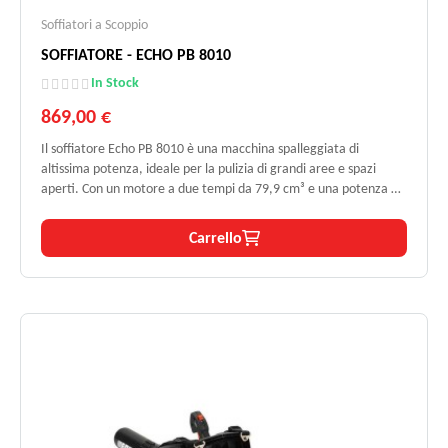
Soffiatori a Scoppio
SOFFIATORE - ECHO PB 8010
In Stock
869,00 €
Il soffiatore Echo PB 8010 è una macchina spalleggiata di
altissima potenza, ideale per la pulizia di grandi aree e spazi
aperti. Con un motore a due tempi da 79,9 cm³ e una potenza di
5,7 HP, garantisce prestazioni eccezionali e una spinta d’aria fino
a 44N. L’efficace sistema antivibrante e lo zaino ergonomico
Carrello
assicurano un comfort prolungato anche in lavori intensivi. Con
un flusso massimo d’aria di 1818 m³/h e velocità fino a 94,5 m/s, è
perfetto per impieghi professionali in qualsiasi stagione.