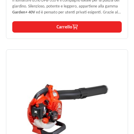
Il soffiatore Echo DPB-310 è il compagno ideale per la pulizia del
giardino. Silenzioso, potente e leggero, appartiene alla gamma
Garden+ 40V
ed è pensato per utenti privati esigenti. Grazie al
motore brushless da 40V
, garantisce un’elevata potenza di
soffiaggio fino a
737 m³/h
con
velocità regolabile
e
funzione
Carrello
Turbo
. Disponibile sia in versione
solo corpo macchina
che
con
batteria da 4Ah e caricabatteria
.