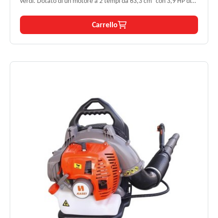
verdi. Dotato di un motore a 2 tempi da 63,3 cm³ con 3,9 HP di
potenza, è in grado di generare una velocità d’aria di 329 km/h e
un flusso di 17,4 m³/min. Grazie allo zaino ergonomico con
Carrello
spallacci imbottiti e al sistema antivibrante integrato, offre il
massimo comfort anche durante le sessioni di lavoro più lunghe.
Ideale per l’uso professionale e intensivo.