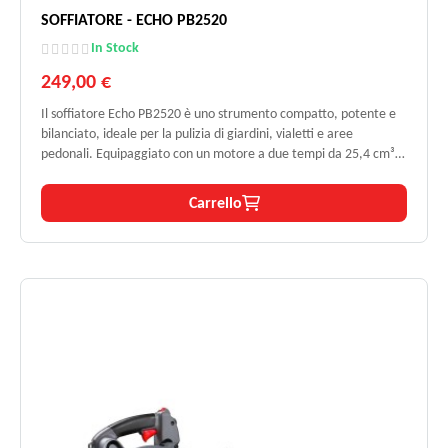
SOFFIATORE - ECHO PB2520
In Stock
249,00 €
Il soffiatore Echo PB2520 è uno strumento compatto, potente e
bilanciato, ideale per la pulizia di giardini, vialetti e aree
pedonali. Equipaggiato con un motore a due tempi da 25,4 cm³ e
una potenza di 1,24 HP, assicura un'elevata velocità dell’aria fino
a 76,2 m/s. Il design ergonomico, il peso contenuto di soli 4 kg e il
Carrello
sistema antivibrante rendono l’uso confortevole anche per
sessioni prolungate. Affidabile e resistente, è testato per
garantire fino a 300 ore di lavoro continuativo senza
manutenzione.