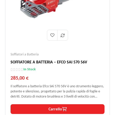
Soffiatori a Batteria
SOFFIATORE A BATTERIA – EFCO SAI 570 56V
In Stock
285,00 €
Il soffiatore a batteria Efco SAi 570 56V è uno strumento leggero,
potente e silenzioso, progettato per la pulizia rapida di foglie e
detriti. Dotato di motore brushless e 3 livelli di velocità con
funzione BOOST, raggiunge fino a 55 m/s e 850 m³/h di portata
aria. Compatibile con batterie Bi 525 e Bi 540, offre autonomia
Carrello
fino a 30 minuti e un peso di soli 2,3 kg senza batteria.