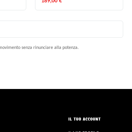
189,00 €
i movimento senza rinunciare alla potenza.
IL TUO ACCOUNT