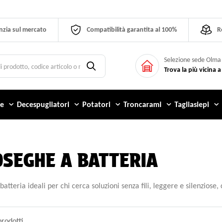
nzia sul mercato
Compatibilità garantita al 100%
R
Selezione sede Olma
Trova la più vicina a
e
Decespugliatori
Potatori
Troncarami
Tagliasiepi
SEGHE A BATTERIA
tteria ideali per chi cerca soluzioni senza fili, leggere e silenziose
prodotti.