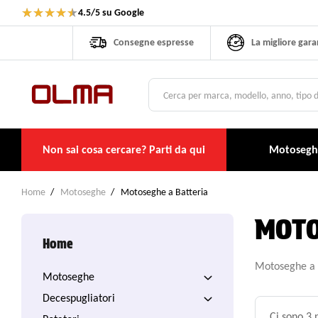
★
★
★
★
★
4.5/5 su Google
Consegne espresse
La migliore gara
Non sai cosa cercare? Parti da qui
Motosegh
Home
Motoseghe
Motoseghe a Batteria
MOTO
Home
Motoseghe a ba
Motoseghe
Decespugliatori
Ci sono 3 