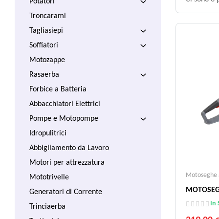
Potatori
Troncarami
Tagliasiepi
Soffiatori
Motozappe
Rasaerba
Forbice a Batteria
Abbacchiatori Elettrici
Pompe e Motopompe
Idropulitrici
Abbigliamento da Lavoro
Motori per attrezzatura
Motoseghe a
Mototrivelle
MOTOSEGA
Generatori di Corrente
In 
Trinciaerba