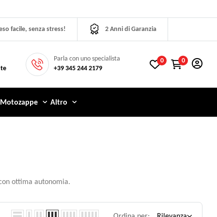
eso facile, senza stress!
2 Anni di Garanzia
Parla con uno specialista
0
0
 te
+39 345 244 2179
Motozappe
Altro
, con ottima autonomia.
Ordina per:
Rilevanza