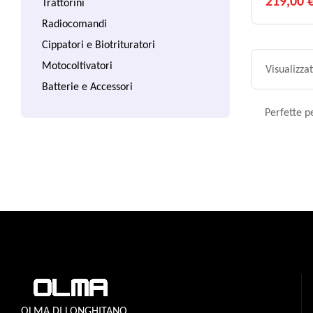
219,00 
Trattorini
Radiocomandi
Cippatori e Biotrituratori
Motocoltivatori
Visualizzat
Batterie e Accessori
Perfette p
OLMA DI LONGHITANO