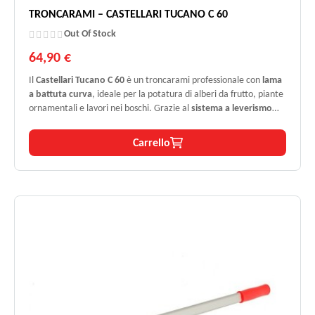
TRONCARAMI – CASTELLARI TUCANO C 60
Out Of Stock
64,90 €
Il
Castellari Tucano C 60
è un troncarami professionale con
lama
a battuta curva
, ideale per la potatura di alberi da frutto, piante
ornamentali e lavori nei boschi. Grazie al
sistema a leverismo
“S”
, consente tagli precisi e potenti fino a
50 mm
con il minimo
sforzo. Compatto e
leggerissimo
(solo
900 grammi
), è uno
Carrello
strumento indispensabile per giardinieri esigenti.