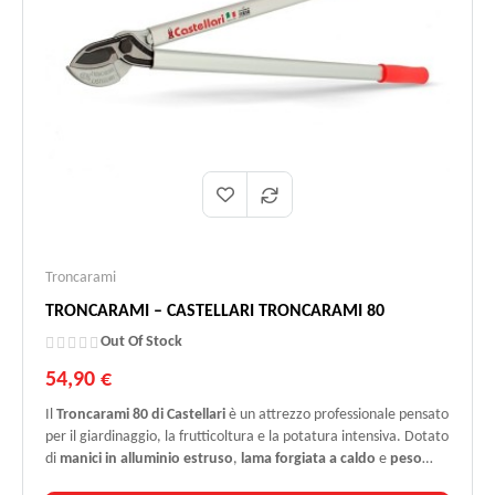
Troncarami
TRONCARAMI – CASTELLARI TRONCARAMI 80
Out Of Stock
54,90 €
Il
Troncarami 80 di Castellari
è un attrezzo professionale pensato
per il giardinaggio, la frutticoltura e la potatura intensiva. Dotato
di
manici in alluminio estruso
,
lama forgiata a caldo
e
peso
contenuto tra 800 e 1000 grammi
, unisce robustezza e