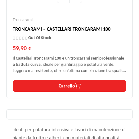
Troncarami
TRONCARAMI – CASTELLARI TRONCARAMI 100
Out Of Stock
59,90 €
Il
Castellari Troncarami 100
è un troncarami
semiprofessionale
a battuta curva
, ideale per giardinaggio e potatura verde.
Leggero ma resistente, offre un’ottima combinazione tra
qualità
costruttiva
,
efficienza di taglio
e
comfort d’uso
, anche per
utilizzi prolungati.
Carrello
Ideali per potatura intensiva e lavori di manutenzione di
piante da frutto e alberi, con materiali di alta qualità.