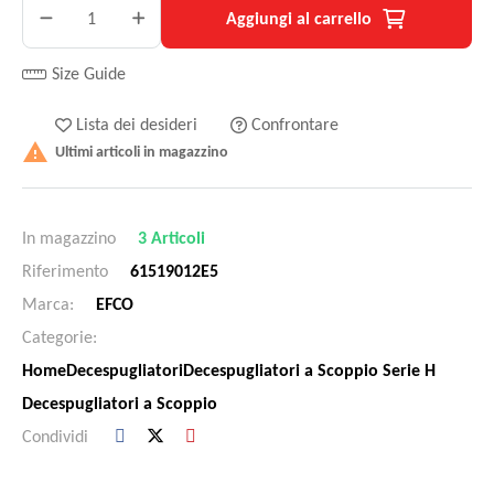
Aggiungi al carrello
Size Guide
Lista dei desideri
Confrontare

Ultimi articoli in magazzino
In magazzino
3 Articoli
Riferimento
61519012E5
Marca:
EFCO
Categorie:
Home
Decespugliatori
Decespugliatori a Scoppio Serie H
Decespugliatori a Scoppio
Condividi