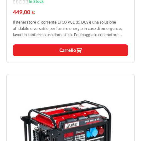
In Stock
449,00 €
Il generatore di corrente EFCO PGE 35 DCS è una soluzione
affidabile e versatile per fornire energia in caso di emergenze,
lavori in cantiere o uso domestico. Equipaggiato con motore
Loncin K 850 HG OHV da 212 cc e potenza continua di 2,8 kW,
garantisce prestazioni stabili e sicure. Il serbatoio da 15 litri
Carrello
assicura un’autonomia fino a 15 ore, mentre il regolatore AVR
mantiene costante la qualità della tensione erogata.