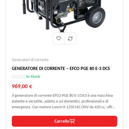
Generatori di Corrente
GENERATORE DI CORRENTE – EFCO PGE 80 E-3 DCS
In Stock
969,00 €
Il generatore di corrente EFCO PGE 80 E-3 DCS è una macchina
potente e versatile, adatta a usi domestici, professionali e di
emergenza. Con motore Loncin K 1250 HG OHV da 420 cc, offre
potenza continua di 6,0 kW e fino a 6,5 kW di picco, alimentando
sia dispositivi monofase che trifase. Il serbatoio carburante da 25
Carrello
litri assicura fino a 8 ore di autonomia al 50% del carico, mentre