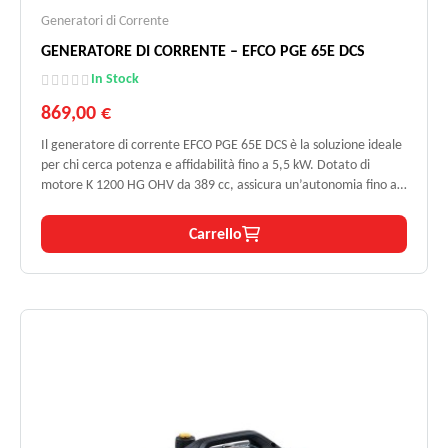
Generatori di Corrente
GENERATORE DI CORRENTE – EFCO PGE 65E DCS
In Stock
869,00 €
Il generatore di corrente EFCO PGE 65E DCS è la soluzione ideale
per chi cerca potenza e affidabilità fino a 5,5 kW. Dotato di
motore K 1200 HG OHV da 389 cc, assicura un’autonomia fino a 9
ore al 50% del carico grazie al serbatoio da 25 litri. L’avviamento
elettrico e a strappo, unito alla qualità dell’energia erogata con
Carrello
THD G1, lo rendono pratico, sicuro e adatto a molteplici
applicazioni domestiche e professionali.