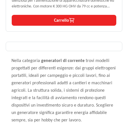
silenziosa per l’alimentazione di apparecchiature domestiche ed
elettroniche. Con motore K 300 HG OHV da 79 cc e potenza
massima di 2,3 kW, garantisce energia stabile e sicura grazie a un
livello di distorsione <1,5%. Leggero e facilmente trasportabile,
Carrello
assicura fino a 6,3 ore di autonomia al 50% del carico.
Nella categoria
generatori di corrente
trovi modelli
progettati per differenti esigenze: dai gruppi elettrogeni
portatili, ideali per campeggio e piccoli lavori, fino ai
generatori professionali adatti a cantieri e macchinari
agricoli. La struttura solida, i sistemi di protezione
integrati e la facilità di avviamento rendono questi
dispositivi un investimento sicuro e duraturo. Scegliere
un generatore significa garantire energia affidabile
sempre, sia per hobby che per lavoro.