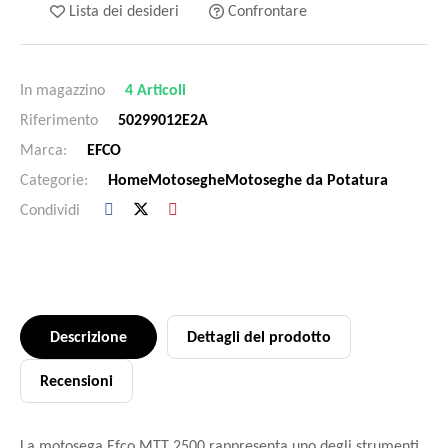
Lista dei desideri
Confrontare
In magazzino
4 Articoli
Riferimento
50299012E2A
Marca:
EFCO
Categorie:
Home
Motoseghe
Motoseghe da Potatura
Condividi
Descrizione
Dettagli del prodotto
Recensioni
La motosega Efco MTT 2500 rappresenta uno degli strumenti