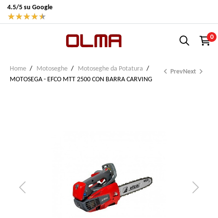
4.5/5 su Google
★
★
★
★
★
0
Home
Motoseghe
Motoseghe da Potatura


Prev
Next
MOTOSEGA - EFCO MTT 2500 CON BARRA CARVING