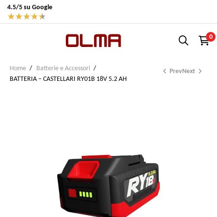
4.5/5 su Google
★
★
★
★
★
0
Home
Batterie e Accessori


Prev
Next
BATTERIA – CASTELLARI RY01B 18V 5.2 AH